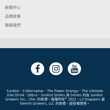
新聞中心
品牌故事
聯絡我們
Sunkist、S’alternative、The Power Orange、The Ultimate
Diet Drink、Zebra、Sunkist Smiles 與 Smiles 均為 Sunkist
©
Growers Inc., USA. 的商標。版權所有
2022。Lil Snappers 是
Stemilt Growers, LLC 的商標，經授權使用。