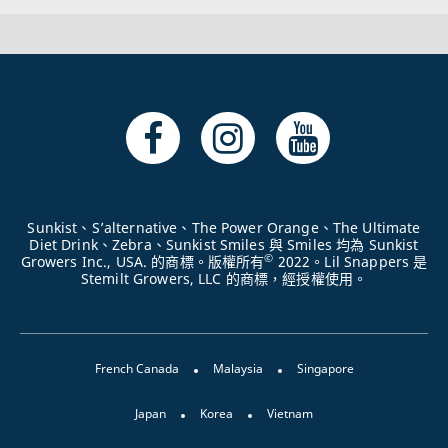
Sunkist、S’alternative、The Power Orange、The Ultimate
Diet Drink、Zebra、Sunkist Smiles 與 Smiles 均為 Sunkist
©
Growers Inc., USA. 的商標。版權所有
2022。Lil Snappers 是
Stemilt Growers, LLC 的商標，經授權使用。
French Canada
Malaysia
Singapore
Japan
Korea
Vietnam