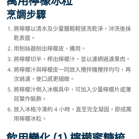
萬用檸檬冰粒
烹調步驟
將檸檬以清水及少量鹽輕輕搓洗乾淨，沖洗後抹
乾表面。
用刨絲器刨出檸檬皮，備用。
將檸檬切半，榨出檸檬汁，並以濾網過濾果肉。
將檸檬汁與檸檬皮一同放入攪拌機攪拌均勻，再
次過濾，使口感更細緻。
將檸檬汁倒入冰模具中，可加入少量檸檬片或薄
荷葉作裝飾。
放入冰格冷凍約 4 小時，直至完全凝固，即成萬
用檸檬冰粒。
飲用變化 (1) 檸檬蜜糖梳