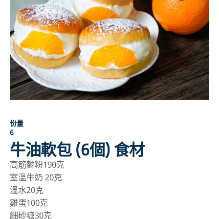
份量
6
牛油軟包 (6個) 食材
高筋麵粉190克
室溫牛奶 20克
溫水20克
雞蛋100克
細砂糖30克