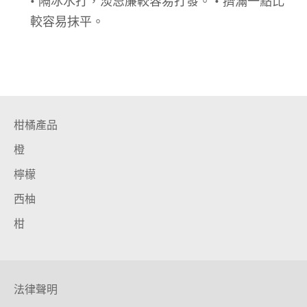
• 隔冰水打，淡忌廉較容易打發。
• 擠滿一點比
較容易抹平。
柑橘產品
橙
檸檬
西柚
柑
法律聲明