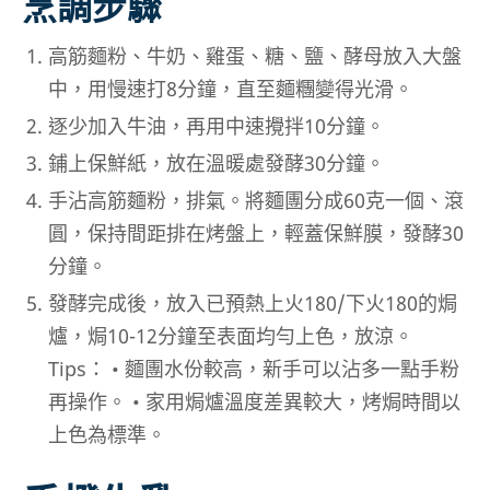
烹調步驟
高筋麵粉、牛奶、雞蛋、糖、鹽、酵母放入大盤
中，用慢速打8分鐘，直至麵糰變得光滑。
逐少加入牛油，再用中速攪拌10分鐘。
鋪上保鮮紙，放在溫暖處發酵30分鐘。
手沾高筋麵粉，排氣。將麵團分成60克一個、滾
圓，保持間距排在烤盤上，輕蓋保鮮膜，發酵30
分鐘。
發酵完成後，放入已預熱上火180/下火180的焗
爐，焗10-12分鐘至表面均勻上色，放涼。
Tips：
• 麵團水份較高，新手可以沾多一點手粉
再操作。
• 家用焗爐溫度差異較大，烤焗時間以
上色為標準。