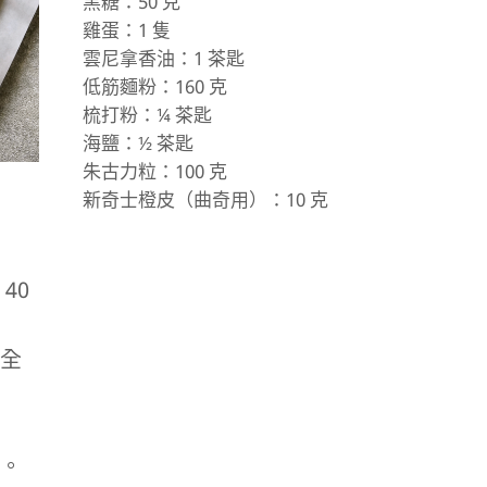
黑糖：50 克
雞蛋：1 隻
雲尼拿香油：1 茶匙
低筋麵粉：160 克
梳打粉：¼ 茶匙
海鹽：½ 茶匙
朱古力粒：100 克
新奇士橙皮（曲奇用）：10 克
40
全
。