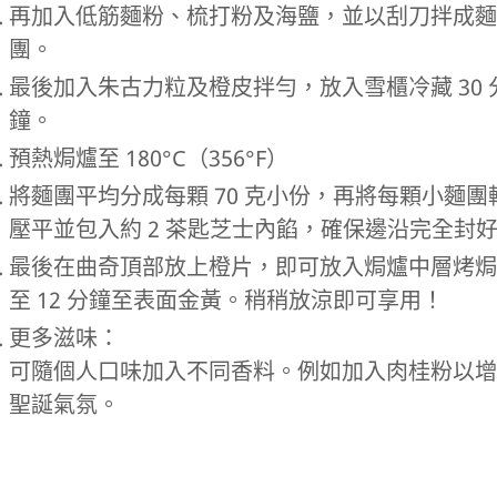
再加入低筋麵粉、梳打粉及海鹽，並以刮刀拌成麵
團。
最後加入朱古力粒及橙皮拌勻，放入雪櫃冷藏 30 
鐘。
預熱焗爐至 180°C（356°F）
將麵團平均分成每顆 70 克小份，再將每顆小麵團
壓平並包入約 2 茶匙芝士內餡，確保邊沿完全封
最後在曲奇頂部放上橙片，即可放入焗爐中層烤焗 
至 12 分鐘至表面金黃。稍稍放涼即可享用！
更多滋味：
可隨個人口味加入不同香料。例如加入肉桂粉以增
聖誕氣氛。