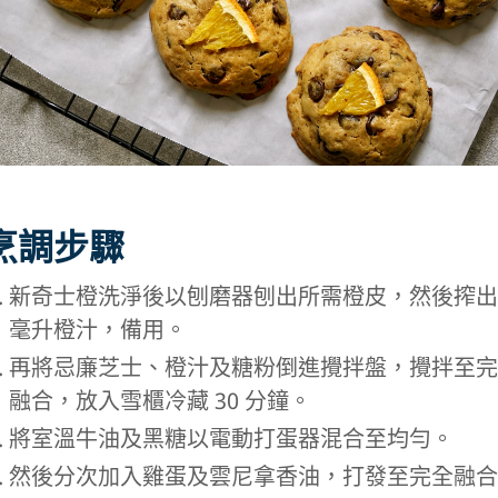
烹調步驟
新奇士橙洗淨後以刨磨器刨出所需橙皮，然後搾出 
毫升橙汁，備用。
再將忌廉芝士、橙汁及糖粉倒進攪拌盤，攪拌至完
融合，放入雪櫃冷藏 30 分鐘。
將室溫牛油及黑糖以電動打蛋器混合至均勻。
然後分次加入雞蛋及雲尼拿香油，打發至完全融合