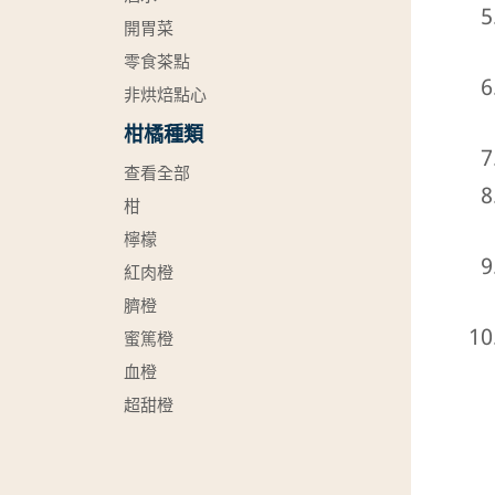
開胃菜
零食茶點
非烘焙點心
柑橘種類
查看全部
柑
檸檬
紅肉橙
臍橙
蜜篤橙
血橙
超甜橙