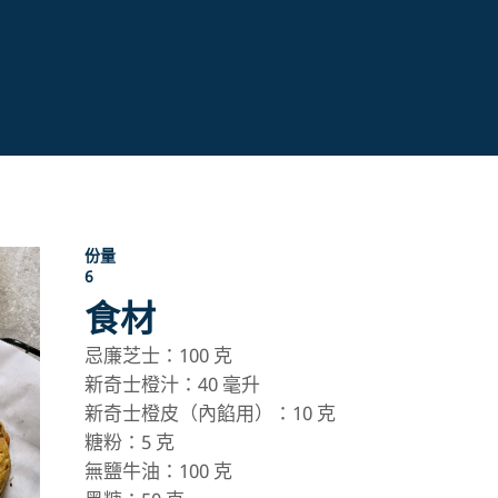
份量
6
食材
忌廉芝士：100 克
新奇士橙汁：40 毫升
新奇士橙皮（內餡用）：10 克
糖粉：5 克
無鹽牛油：100 克