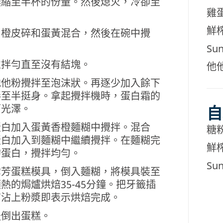
濃縮至半杯的份量。然後熄火，冷卻至
雞蛋
鮮榨
、橙皮碎和蛋黃混合，然後在碗中攪
Sun
並拌勻直至沒有結塊。
他他
他他粉攪拌至泡沫狀。再逐少加入餘下
拌至半挺身。拿起攪拌機時，蛋白霜的
面光澤。
自
蛋白加入蛋黃香橙麵糊中攪拌。混合
糖粉
蛋白加入到麵糊中繼續攪拌。在麵糊完
鮮榨
的蛋白，攪拌均勻。
Sun
雪芳蛋糕模具，倒入麵糊，將模具裝至
熱的焗爐烘焙35-45分鐘。把牙籤插
有沾上粉漿即表示烘焙完成。
後倒出蛋糕。