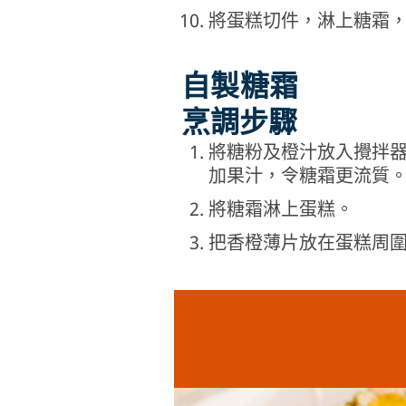
將蛋糕切件，淋上糖霜
自製糖霜
烹調步驟
將糖粉及橙汁放入攪拌
加果汁，令糖霜更流質
將糖霜淋上蛋糕。
把香橙薄片放在蛋糕周