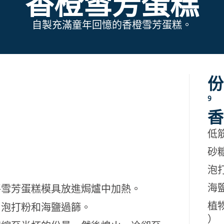
香橙雪芳蛋糕
自製充滿童年回憶的香橙雪芳蛋糕。
份
9
香
低筋
砂糖
泡打
海鹽
再將雪芳蛋糕模具放進焗爐中加熱。
植物
、泡打粉和海鹽過篩。
）