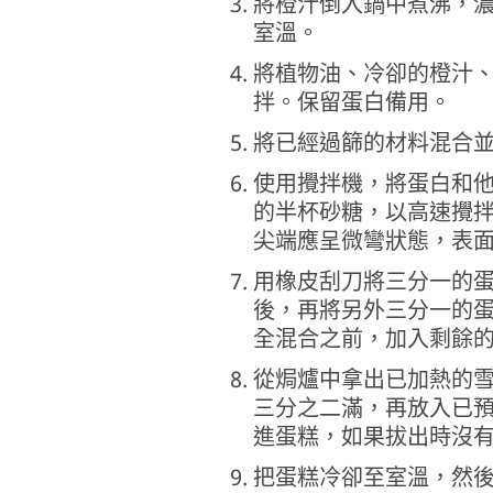
將橙汁倒入鍋中煮沸，
室溫。
將植物油、冷卻的橙汁
拌。保留蛋白備用。
將已經過篩的材料混合
使用攪拌機，將蛋白和
的半杯砂糖，以高速攪
尖端應呈微彎狀態，表
用橡皮刮刀將三分一的
後，再將另外三分一的
全混合之前，加入剩餘
從焗爐中拿出已加熱的
三分之二滿，再放入已預
進蛋糕，如果拔出時沒
把蛋糕冷卻至室溫，然