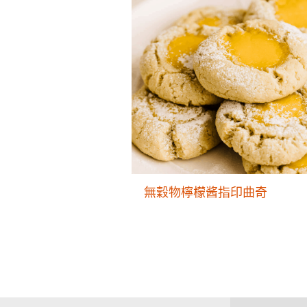
無穀物檸檬酱指印曲奇