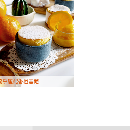
梳乎厘配香橙雪葩