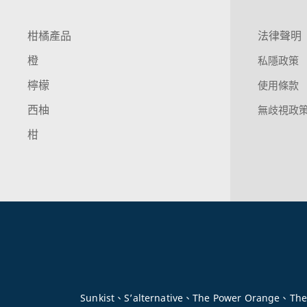
柑橘產品
法律聲明
橙
私隱政策
檸檬
使用條款
西柚
無歧視政
柑
Sunkist、S’alternative、The Power Orange、Th