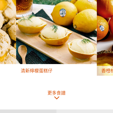
清新檸檬蛋糕仔
香橙
更多食譜