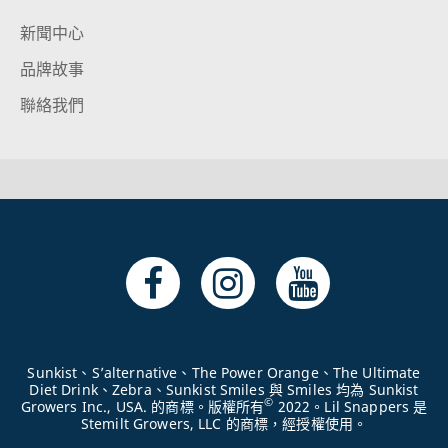
新聞中心
品牌故事
聯絡我們
Sunkist、S’alternative、The Power Orange、The Ultimate
Diet Drink、Zebra、Sunkist Smiles 與 Smiles 均為 Sunkist
©
Growers Inc., USA. 的商標。版權所有
2022。Lil Snappers 是
Stemilt Growers, LLC 的商標，經授權使用。