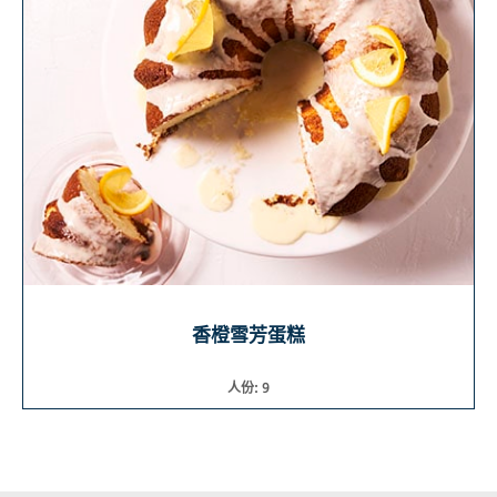
香橙雪芳蛋糕
人份: 9